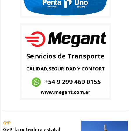
GYP
GyP, la petrolera estatal