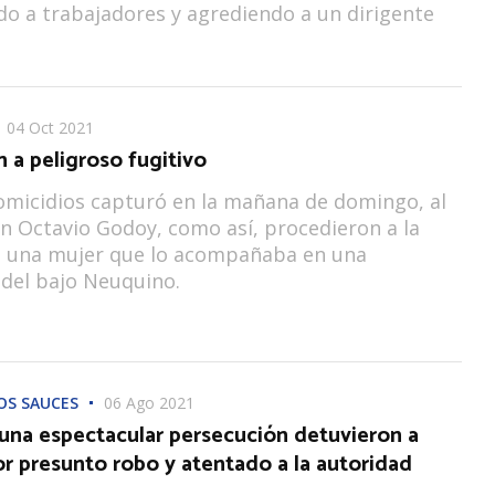
 a trabajadores y agrediendo a un dirigente
04 Oct 2021
 a peligroso fugitivo
omicidios capturó en la mañana de domingo, al
n Octavio Godoy, como así, procedieron a la
 una mujer que lo acompañaba en una
 del bajo Neuquino.
OS SAUCES
06 Ago 2021
una espectacular persecución detuvieron a
r presunto robo y atentado a la autoridad