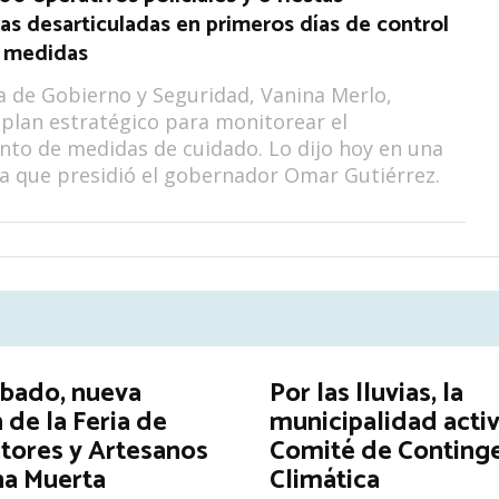
as desarticuladas en primeros días de control
 medidas
a de Gobierno y Seguridad, Vanina Merlo,
 plan estratégico para monitorear el
to de medidas de cuidado. Lo dijo hoy en una
a que presidió el gobernador Omar Gutiérrez.
ábado, nueva
Por las lluvias, la
 de la Feria de
municipalidad activ
tores y Artesanos
Comité de Conting
na Muerta
Climática