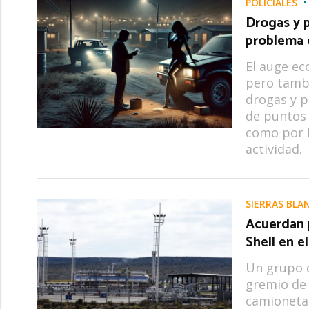
POLICIALES
Drogas y p
problema 
El auge ec
pero tambi
drogas y p
de puntos 
como por 
actividad.
SIERRAS BLA
Acuerdan 
Shell en e
Un grupo 
gremio de 
camionetas