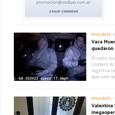
POLICIALES
Vaca Muer
quedaron
El robo oc
Lindero At
registraro
que uno la
POLICIALES
Valentina 
megaoper