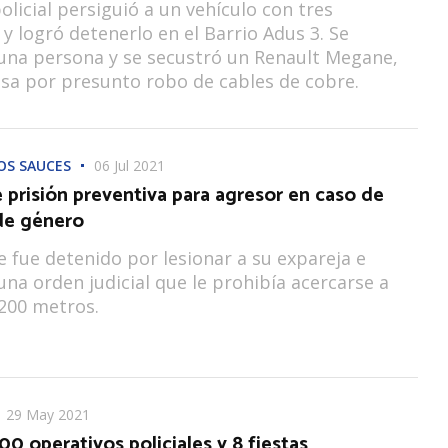
olicial persiguió a un vehículo con tres
y logró detenerlo en el Barrio Adus 3. Se
una persona y se secustró un Renault Megane,
sa por presunto robo de cables de cobre.
OS SAUCES
06 Jul 2021
prisión preventiva para agresor en caso de
 de género
fue detenido por lesionar a su expareja e
una orden judicial que le prohibía acercarse a
200 metros.
29 May 2021
00 operativos policiales y 8 fiestas