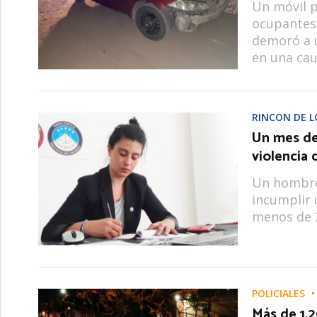
Un móvil p
ocupantes 
demoró a 
en una cau
RINCÓN DE L
Un mes de 
violencia
Un hombre 
incumplir 
menos de 
POLICIALES
Más de 1.2