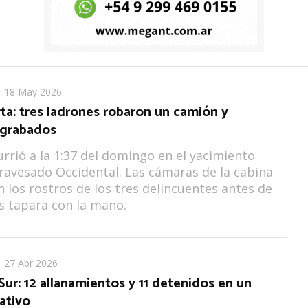
18 May 2026
ta: tres ladrones robaron un camión y
 grabados
urrió a la 1:37 del domingo en el yacimiento
ravesado Occidental. Las cámaras de la cabina
n los rostros de los tres delincuentes antes de
s tapara con la mano.
27 Abr 2026
Sur: 12 allanamientos y 11 detenidos en un
ativo