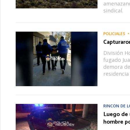
amenazando
sindical.
POLICIALES
Capturaron
División H
fugado Jua
demora de
residencia
RINCÓN DE L
Luego de 
hombre po