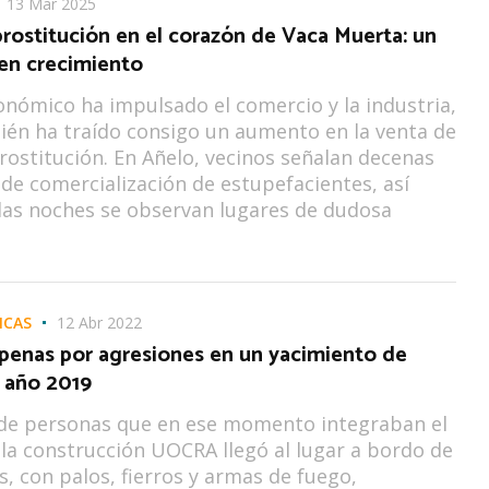
13 Mar 2025
rostitución en el corazón de Vaca Muerta: un
en crecimiento
onómico ha impulsado el comercio y la industria,
én ha traído consigo un aumento en la venta de
rostitución. En Añelo, vecinos señalan decenas
de comercialización de estupefacientes, así
las noches se observan lugares de dudosa
NCAS
12 Abr 2022
penas por agresiones en un yacimiento de
l año 2019
de personas que en ese momento integraban el
la construcción UOCRA llegó al lugar a bordo de
, con palos, fierros y armas de fuego,