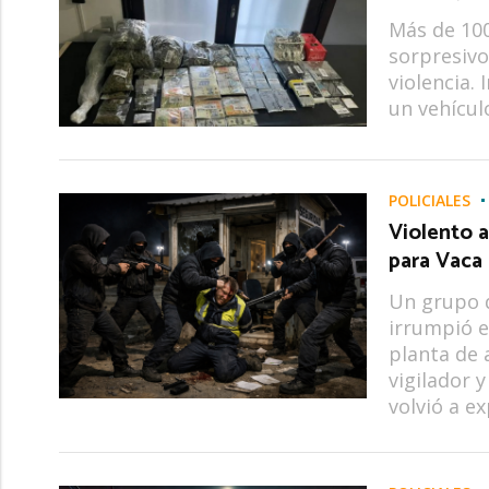
Más de 100
sorpresivo
violencia.
un vehícul
POLICIALES
Violento a
para Vaca
Un grupo 
irrumpió e
planta de 
vigilador 
volvió a e