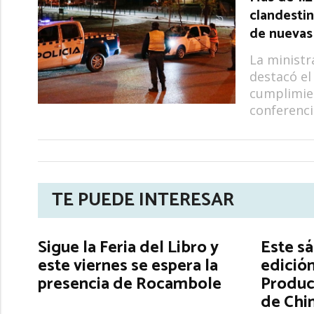
clandestin
de nuevas
La ministr
destacó el
cumplimien
conferenci
TE PUEDE INTERESAR
Sigue la Feria del Libro y
Este s
este viernes se espera la
edición
presencia de Rocambole
Produc
de Chi