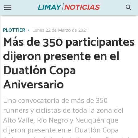
PLOTTIER
Lunes 22 de Marzo de 2021
Más de 350 participantes
dijeron presente en el
Duatlón Copa
Aniversario
Una convocatoria de más de 350
runners y ciclistas de toda la zona del
Alto Valle, Río Negro y Neuquén que
dijeron presente en el Duatlón Copa