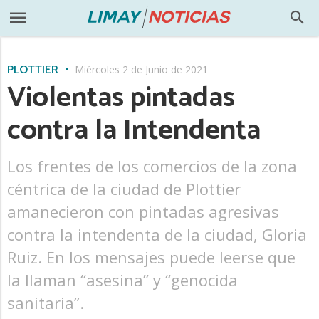
PLOTTIER
Miércoles 2 de Junio de 2021
Violentas pintadas
contra la Intendenta
Los frentes de los comercios de la zona
céntrica de la ciudad de Plottier
amanecieron con pintadas agresivas
contra la intendenta de la ciudad, Gloria
Ruiz. En los mensajes puede leerse que
la llaman “asesina” y “genocida
sanitaria”.