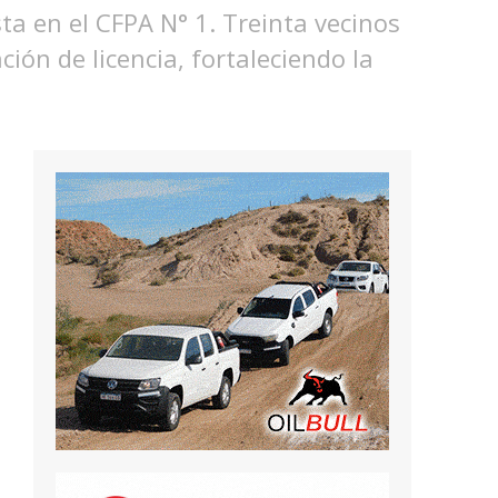
sta en el CFPA N° 1. Treinta vecinos
ión de licencia, fortaleciendo la