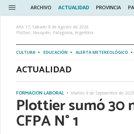
ARCHIVO
ACTUALIDAD
PROVINCIA
PA
Año 17, Sábado 8 de Agosto de 2026
Plottier, Neuquén, Patagonia, Argentina
CULTURA
EDUCACIÓN
ALERTA METEREOLÓGICO
ACTUALIDAD
FORMACIÓN LABORAL
Martes 9 de Septiembre de 202
Plottier sumó 30 
CFPA N° 1