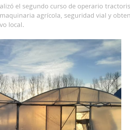
alizó el segundo curso de operario tractori
aquinaria agrícola, seguridad vial y obtenc
vo local.