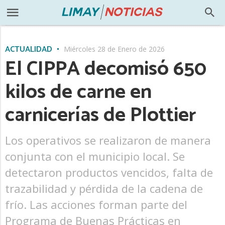
ACTUALIDAD
Miércoles 28 de Enero de 2026
El CIPPA decomisó 650
kilos de carne en
carnicerías de Plottier
Los operativos se realizaron de manera
conjunta con el municipio local. Se
detectaron productos vencidos, falta de
trazabilidad y pérdida de la cadena de
frío. Las acciones forman parte del
Programa de Buenas Prácticas en